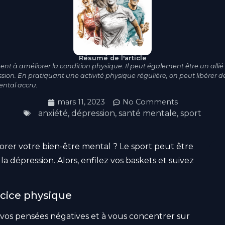
Résumé de l'article
nt à améliorer la condition physique. Il peut également être un allié d
ession. En pratiquant une activité physique régulière, on peut libérer d
ental accru.
mars 11, 2023
No Comments
anxiété
,
dépression
,
santé mentale
,
sport
iorer votre bien-être mental ? Le sport peut être
 la dépression. Alors, enfilez vos baskets et suivez
rcice physique
e vos pensées négatives et à vous concentrer sur