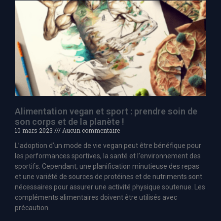
Alimentation vegan et sport : prendre soin de
son corps et de la planète !
10 mars 2023
Aucun commentaire
L’adoption d’un mode de vie vegan peut être bénéfique pour
les performances sportives, la santé et l’environnement des
sportifs. Cependant, une planification minutieuse des repas
et une variété de sources de protéines et de nutriments sont
nécessaires pour assurer une activité physique soutenue. Les
compléments alimentaires doivent être utilisés avec
précaution.