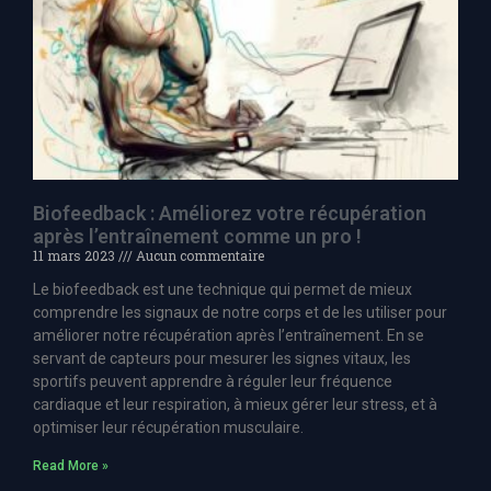
Biofeedback : Améliorez votre récupération
après l’entraînement comme un pro !
11 mars 2023
Aucun commentaire
Le biofeedback est une technique qui permet de mieux
comprendre les signaux de notre corps et de les utiliser pour
améliorer notre récupération après l’entraînement. En se
servant de capteurs pour mesurer les signes vitaux, les
sportifs peuvent apprendre à réguler leur fréquence
cardiaque et leur respiration, à mieux gérer leur stress, et à
optimiser leur récupération musculaire.
Read More »