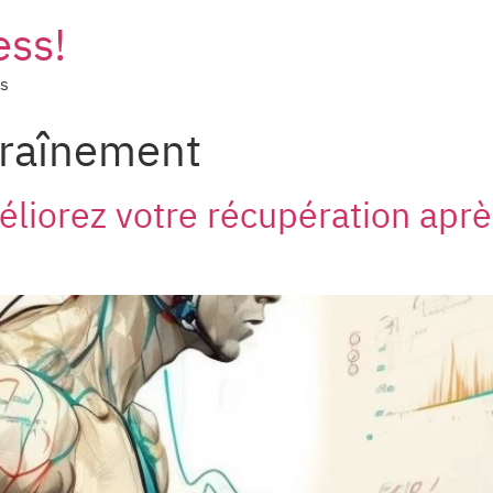
ess!
es
raînement
liorez votre récupération aprè